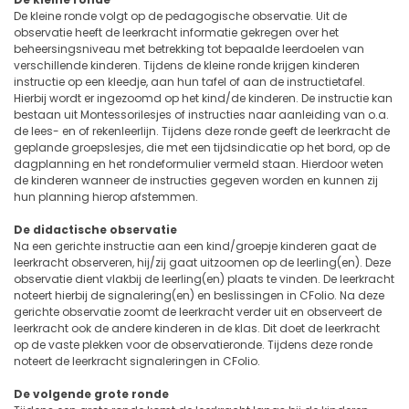
De kleine ronde volgt op de pedagogische observatie. Uit de
observatie heeft de leerkracht informatie gekregen over het
beheersingsniveau met betrekking tot bepaalde leerdoelen van
verschillende kinderen. Tijdens de kleine ronde krijgen kinderen
instructie op een kleedje, aan hun tafel of aan de instructietafel.
Hierbij wordt er ingezoomd op het kind/de kinderen. De instructie kan
bestaan uit Montessorilesjes of instructies naar aanleiding van o.a.
de lees- en of rekenleerlijn. Tijdens deze ronde geeft de leerkracht de
geplande groepslesjes, die met een tijdsindicatie op het bord, op de
dagplanning en het rondeformulier vermeld staan. Hierdoor weten
de kinderen wanneer de instructies gegeven worden en kunnen zij
hun planning hierop afstemmen.
De didactische observatie
Na een gerichte instructie aan een kind/groepje kinderen gaat de
leerkracht observeren, hij/zij gaat uitzoomen op de leerling(en). Deze
observatie dient vlakbij de leerling(en) plaats te vinden. De leerkracht
noteert hierbij de signalering(en) en beslissingen in CFolio. Na deze
gerichte observatie zoomt de leerkracht verder uit en observeert de
leerkracht ook de andere kinderen in de klas. Dit doet de leerkracht
op de vaste plekken voor de observatieronde. Tijdens deze ronde
noteert de leerkracht signaleringen in CFolio.
De volgende grote ronde