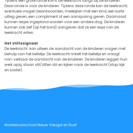
Tijdens een grote ronde komt de leerkracht langs bij de kinderen.
Deze ronde is voor de kinderen. Tijdens deze ronde kan de leerkracht;
eventuele vragen beantwoorden, meekijken met een kind, een korte
uitleg geven, een compliment of een aansporing geven. Daarnaast
kunnen lesjes ingepland worden voor een andere dag. De kinderen
kunnen ook zelf (op het bord) aangeven dat ze een lesje van de
leerkracht willen.
Het stiltesignaal
De leerkracht kan alleen de aandacht van de kinderen vragen met
behulp van het belletje. De leerkracht rinkelt het belletje en vraagt
non-verbaal de aandacht van de kinderen. De kinderen leggen hun
werk opzij, staan stil/zitten stil en kijken naar de leerkracht (stop, kijk
en luister).
Montessorischool Nieuw Vreugd en Rust