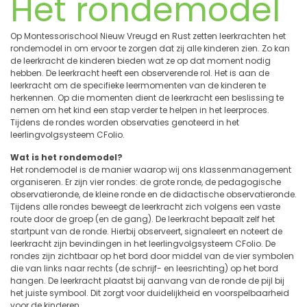
Het rondemodel
Op Montessorischool Nieuw Vreugd en Rust zetten leerkrachten het
rondemodel in om ervoor te zorgen dat zij alle kinderen zien. Zo kan
de leerkracht de kinderen bieden wat ze op dat moment nodig
hebben. De leerkracht heeft een observerende rol. Het is aan de
leerkracht om de specifieke leermomenten van de kinderen te
herkennen. Op die momenten dient de leerkracht een beslissing te
nemen om het kind een stap verder te helpen in het leerproces.
Tijdens de rondes worden observaties genoteerd in het
leerlingvolgsysteem CFolio.
Wat is het rondemodel?
Het rondemodel is de manier waarop wij ons klassenmanagement
organiseren. Er zijn vier rondes: de grote ronde, de pedagogische
observatieronde, de kleine ronde en de didactische observatieronde.
Tijdens alle rondes beweegt de leerkracht zich volgens een vaste
route door de groep (en de gang). De leerkracht bepaalt zelf het
startpunt van de ronde. Hierbij observeert, signaleert en noteert de
leerkracht zijn bevindingen in het leerlingvolgsysteem CFolio. De
rondes zijn zichtbaar op het bord door middel van de vier symbolen
die van links naar rechts (de schrijf- en leesrichting) op het bord
hangen. De leerkracht plaatst bij aanvang van de ronde de pijl bij
het juiste symbool. Dit zorgt voor duidelijkheid en voorspelbaarheid
voor de kinderen.