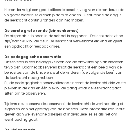
Hieronder volgt een gedetailleerde beschrijving van de rondes, in de
volgorde waarin ze dienen plaats te vinden. Gedurende de dag is
de leerkracht continu rondes aan het maken.
De eerste grote ronde (binnenkomst)
De afspraak is ‘binnen in de school is beginnen’. De leerkracht zit op
zijn/haar kruk bij de deur. De leerkracht verwelkomt elk kind en geeft
een opdracht of feedback mee.
De pedagogische observatie
Observeren is een belangrijke bron om de ontwikkeling van kinderen
te volgen. Door het observeren krijgt de leerkracht een beeld van de
behoeftes van de kinderen, wat de kinderen (de volgende keer) van
de leerkracht nodig hebben.
Bij de pedagogische observatieronde neemt de leerkracht drie vaste
plekken in de klas en één plek bij de gang waar de leerkracht gaat
zitten om te observeren.
Tijdens deze observatie, observeert de leerkracht de werkhouding of
signalen van het gedrag van de kinderen. Deze informatie kan input
geven aan wellevendheidslesjes of individuele lesjes als het om
werkhouding gaat.
De kleine ronde