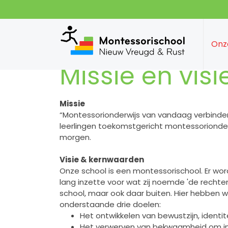
Onz
Missie en visi
Missie
“Montessorionderwijs van vandaag verbind
leerlingen toekomstgericht montessorionder
morgen.
Visie & kernwaarden
Onze school is een montessorischool. Er word
lang inzette voor wat zij noemde 'de rechten
school, maar ook daar buiten. Hier hebben wi
onderstaande drie doelen:
Het ontwikkelen van bewustzijn, identite
Het verwerven van bekwaamheid om in h