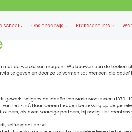
e school
Ons onderwijs
Praktische info
Wer
e
en met de wereld van morgen". We bouwen aan de toekomst
wijs te geven en door ze te vormen tot mensen, die actief
t gewerkt volgens de ideeën van Maria Montessori (1870- 195
 van het kind'. Haar ideeën hebben betrekking op de gehele 
j ouders, als evenwaardige partners, bij nodig. Het montessor
it, zelfrespect en wil;
et dagelijks, sociale en maatschappelijke leven te kunnen 