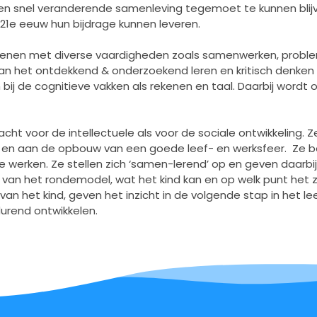
een snel veranderende samenleving tegemoet te kunnen blijv
 21e eeuw hun bijdrage kunnen leveren.
fenen met diverse vaardigheden zoals samenwerken, problem
n het ontdekkend & onderzoekend leren en kritisch denken 
bij de cognitieve vakken als rekenen en taal. Daarbij word
t voor de intellectuele als voor de sociale ontwikkeling. 
en en aan de opbouw van een goede leef- en werksfeer. Ze b
 te werken. Ze stellen zich ‘samen-lerend’ op en geven daar
van het rondemodel, wat het kind kan en op welk punt het zit
van het kind, geven het inzicht in de volgende stap in het lee
durend ontwikkelen.