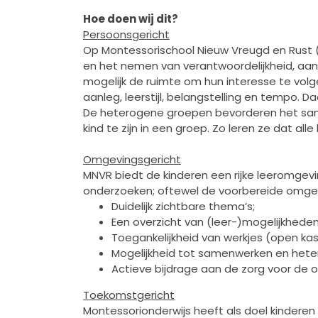
Hoe doen wij dit?
Persoonsgericht
Op Montessorischool Nieuw Vreugd en Rust 
en het nemen van verantwoordelijkheid, aange
mogelijk de ruimte om hun interesse te volge
aanleg, leerstijl, belangstelling en tempo. 
De heterogene groepen bevorderen het samen
kind te zijn in een groep. Zo leren ze dat alle
Omgevingsgericht
MNVR biedt de kinderen een rijke leeromgeving
onderzoeken; oftewel de voorbereide omgevi
Duidelijk zichtbare thema’s;
Een overzicht van (leer-)mogelijkheden
Toegankelijkheid van werkjes (open kas
Mogelijkheid tot samenwerken en hete
Actieve bijdrage aan de zorg voor de o
Toekomstgericht
Montessorionderwijs heeft als doel kinderen