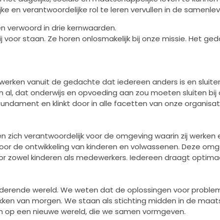
ijke en verantwoordelijke rol te leren vervullen in de samenl
n verwoord in drie kernwaarden.
 voor staan. Ze horen onlosmakelijk bij onze missie. Het g
 werken vanuit de gedachte dat iedereen anders is en sluiten
l, dat onderwijs en opvoeding aan zou moeten sluiten bij d
fundament en klinkt door in alle facetten van onze organisat
 zich verantwoordelijk voor de omgeving waarin zij werken
 voor de ontwikkeling van kinderen en volwassenen. Deze omge
r zowel kinderen als medewerkers. Iedereen draagt optimaa
anderende wereld. We weten dat de oplossingen voor proble
en van morgen. We staan als stichting midden in de maats
ich op een nieuwe wereld, die we samen vormgeven.