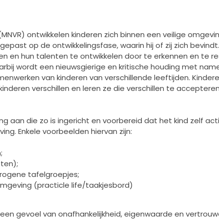
(MNVR) ontwikkelen kinderen zich binnen een veilige omgev
past op de ontwikkelingsfase, waarin hij of zij zich bevind
n en hun talenten te ontwikkelen door te erkennen en te resp
Daarbij wordt een nieuwsgierige en kritische houding met nam
werken van kinderen van verschillende leeftijden. Kindere
 kinderen verschillen en leren ze die verschillen te accepteren
 aan die zo is ingericht en voorbereid dat het kind zelf acti
ng. Enkele voorbeelden hiervan zijn:
;
ten);
rogene tafelgroepjes;
mgeving (practicle life/taakjesbord)
 een gevoel van onafhankelijkheid, eigenwaarde en vertrouw