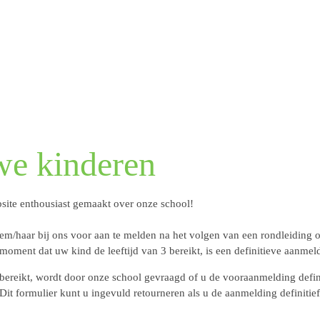
ieuwe kinderen
onze website enthousiast gemaakt over onze school!
jk om hem/haar bij ons voor aan te melden na het volgen va
ndleiding bij ons te volgen. Op het moment dat uw kind de le
n 3 jaar bereikt, wordt door onze school gevraagd of u de voo
finitief aanmeldingsformulier. Dit formulier kunt u ingevuld 