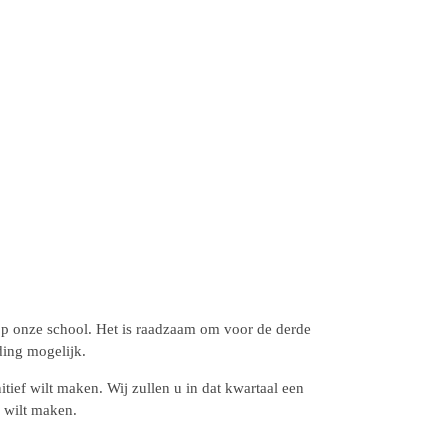
n een rondleiding op onze school. Het is
eftijd van 3 bereikt, is een definitieve
raanmelding definitief wilt maken. Wij zullen
retourneren als u de aanmelding definitief